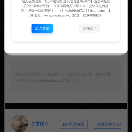
站充值的比例：1元=1逆玩吧 逆玩吧资源网-致力打造全网最优
质的分享教学平台！ 任何问题都可以添加官方交流群交流提
问！ 感谢一路的陪伴！！ （E-mail:994672133@qq.com） 本
站域名：www.niwanba.xyz QQ群：826408809
加入群聊
我知道了
收藏 (0)
打赏
点赞 (
0
)
逆玩吧资源网
端游源码
轮回九转/逆水寒一键游戏端
https://www.niwanba.xyz/723.html
admin
生成海报
复制本文链接