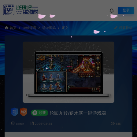
登录
首页
游戏源码
端游源码
正文
我要投稿
轮回九转/逆水寒一键游戏端
#
最新
admin
2026-04-24
615