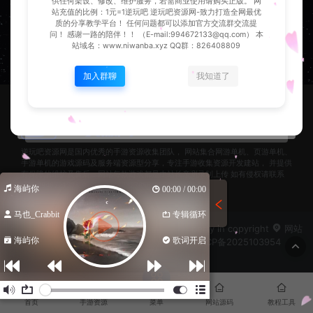
供任何架设、修改、维护服务，若需商业使用请购买正版。 网
站充值的比例：1元=1逆玩吧 逆玩吧资源网-致力打造全网最优
质的分享教学平台！ 任何问题都可以添加官方交流群交流提
问！ 感谢一路的陪伴！！ （E-mail:994672133@qq.com） 本
站域名：www.niwanba.xyz QQ群：826408809
加入群聊
我知道了
逆玩吧资源网是国内优秀的手游资源收集团队， 网站集合网游单机、页游单机、
手游单机的游戏源码及服务端资源型分享，专注手游收集资源开发建站， 并提供
有保障的维护及售后，网站每款游戏都是由站长亲测录制上传 如有侵权请联系
qq：994672133& 邮箱：13142327858@163.com
海屿你
00:00 / 00:00
马也_Crabbit
专辑循环
© 2024 逆玩吧资源网 - Play against it. property in copyright
网站
海屿你
歌词开启
地图
湘公网安备43040002000292号
湘ICP备2025103954
号-1
菜单
首页
手游资源
网站源码
教程工具